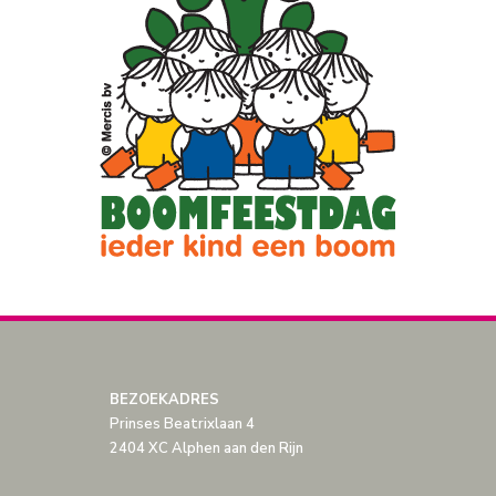
BEZOEKADRES
Prinses Beatrixlaan 4
2404 XC Alphen aan den Rijn