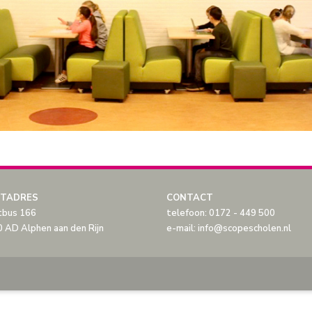
TADRES
CONTACT
tbus 166
telefoon: 0172 - 449 500
 AD Alphen aan den Rijn
e-mail: info@scopescholen.nl