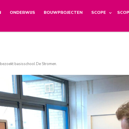
N
ONDERWIJS
BOUWPROJECTEN
SCOPE
SCOP
 bezoekt basisschool De Stromen
.