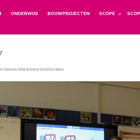
N
ONDERWIJS
BOUWPROJECTEN
SCOPE
SCOP
7
in nieuwe interactieve touchscreens
.