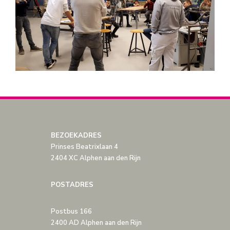
BEZOEKADRES
Prinses Beatrixlaan 4
2404 XC Alphen aan den Rijn
POSTADRES
Postbus 166
2400 AD Alphen aan den Rijn