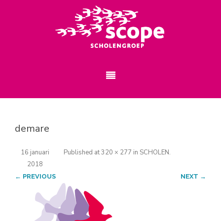
demare
16 januari
Published
at
320 × 277
in
SCHOLEN
.
2018
← PREVIOUS
NEXT →