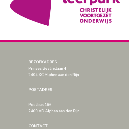
BEZOEKADRES
Prinses Beatrixlaan 4
2404 XC Alphen aan den Rijn
POSTADRES
Postbus 166
2400 AD Alphen aan den Rijn
CONTACT