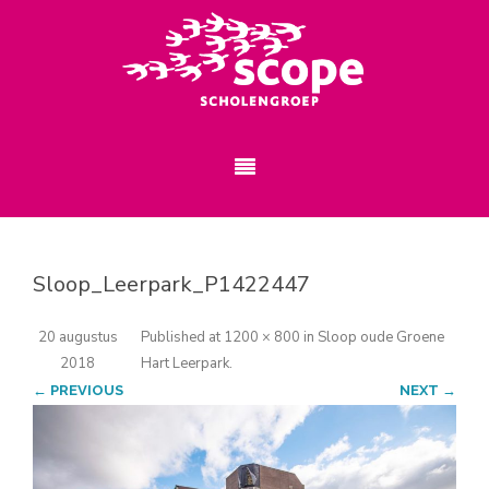
Sloop_Leerpark_P1422447
20 augustus
Published
at
1200 × 800
in
Sloop oude Groene
2018
Hart Leerpark
.
← PREVIOUS
NEXT →