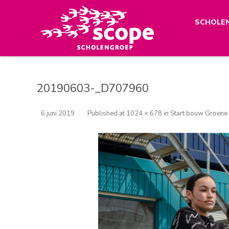
SCHOLE
20190603-_D707960
6 juni 2019
Published
at
1024 × 678
in
Start bouw Groene