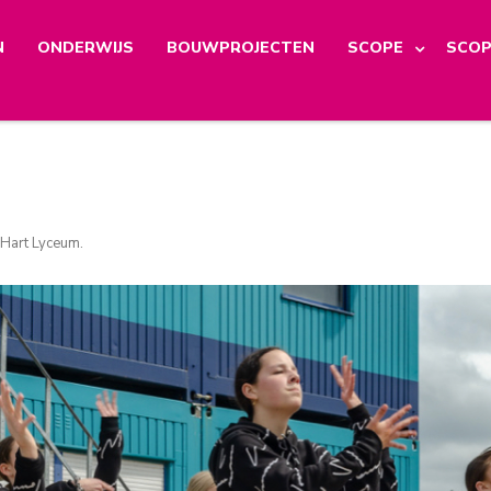
N
ONDERWIJS
BOUWPROJECTEN
SCOPE
SCOP
 Hart Lyceum
.