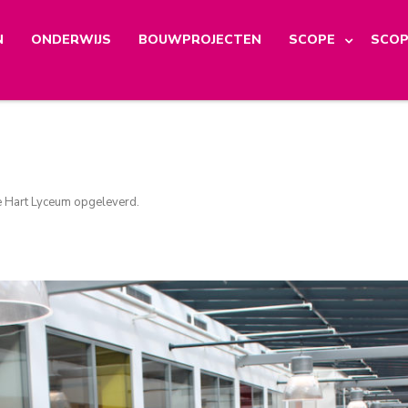
N
ONDERWIJS
BOUWPROJECTEN
SCOPE
SCOP
 Hart Lyceum opgeleverd
.