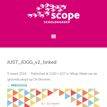
JUST_JOGG_v2_linked
5 maart 2018
Published
at
1200 × 627
in
Aftrap Week van de
gezonde jeugd op De Stromen
.
← PREVIOUS