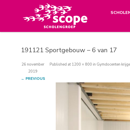
SCHOLE
191121 Sportgebouw – 6 van 17
26 november
Published
at
1200 × 800
in
Gymdocenten krijge
2019
← PREVIOUS