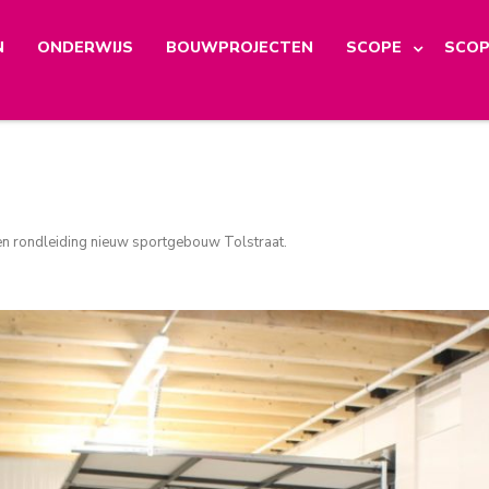
N
ONDERWIJS
BOUWPROJECTEN
SCOPE
SCOP
n rondleiding nieuw sportgebouw Tolstraat
.