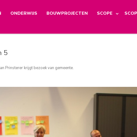
N
ONDERWIJS
BOUWPROJECTEN
SCOPE
SCOP
n 5
an Prinsterer krijgt bezoek van gemeente
.